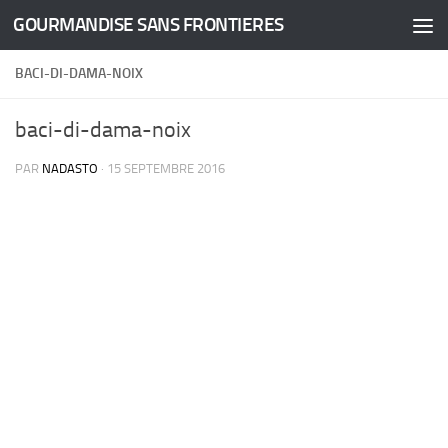
GOURMANDISE SANS FRONTIERES
Skip to content
BACI-DI-DAMA-NOIX
baci-di-dama-noix
PAR
NADASTO
·
15 SEPTEMBRE 2016