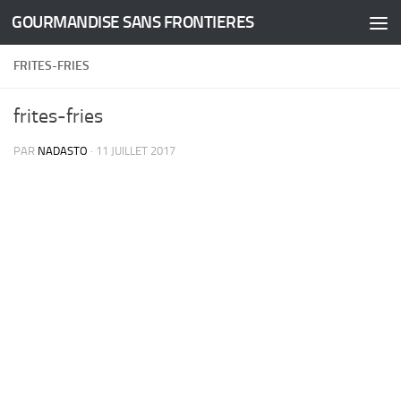
GOURMANDISE SANS FRONTIERES
Skip to content
FRITES-FRIES
frites-fries
PAR
NADASTO
·
11 JUILLET 2017