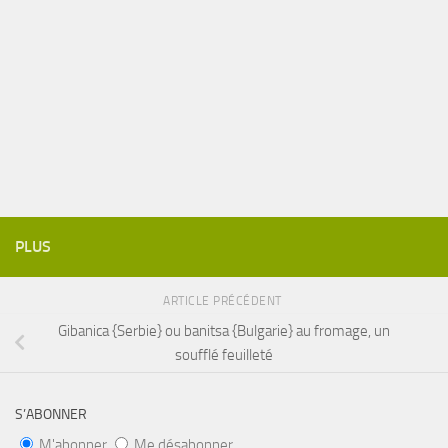
PLUS
ARTICLE PRÉCÉDENT
Gibanica {Serbie} ou banitsa {Bulgarie} au fromage, un
soufflé feuilleté
S’ABONNER
M'abonner
Me désabonner