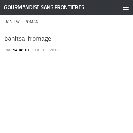
GOURMANDISE SANS FRONTIERES
Skip to content
BANITSA-FROMAGE
banitsa-fromage
PAR
NADASTO
·
13 JUILLET 2017