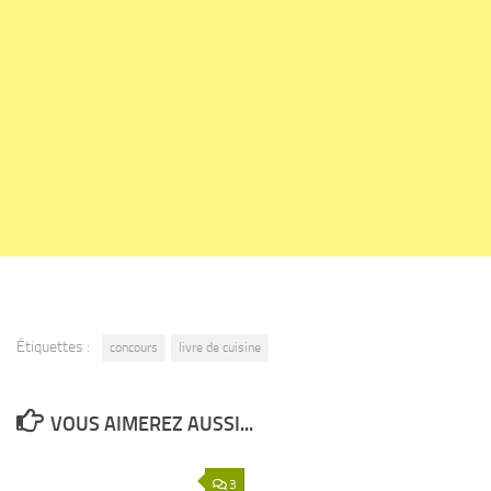
Étiquettes :
concours
livre de cuisine
VOUS AIMEREZ AUSSI...
3