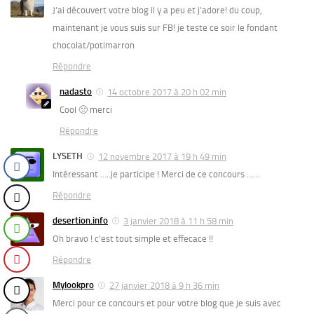
J’ai découvert votre blog il y a peu et j’adore! du coup,
maintenant je vous suis sur FB! je teste ce soir le fondant
chocolat/potimarron
Répondre
nadasto
14 octobre 2017 à 20 h 02 min
Cool 🙂 merci
Répondre
LYSETH
12 novembre 2017 à 19 h 49 min
Intéressant …..je participe ! Merci de ce concours ……
Répondre
desertion.info
3 janvier 2018 à 11 h 58 min
Oh bravo ! c’est tout simple et effecace !!
Répondre
Mylookpro
27 janvier 2018 à 9 h 36 min
Merci pour ce concours et pour votre blog que je suis avec