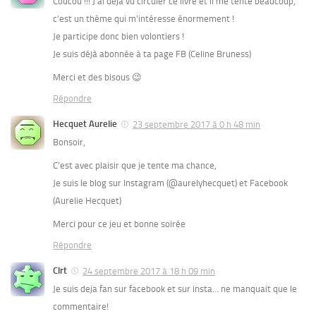
Coucou !!! J’ai déjà vu circuler ce livre et il me tente beaucoup,
c’est un thème qui m’intéresse énormement !
Je participe donc bien volontiers !
Je suis déjà abonnée à ta page FB (Celine Bruness)
Merci et des bisous 😉
Répondre
Hecquet Aurelie
23 septembre 2017 à 0 h 48 min
Bonsoir,
C’est avec plaisir que je tente ma chance,
Je suis le blog sur Instagram (@aurelyhecquet) et Facebook
(Aurelie Hecquet)
Merci pour ce jeu et bonne soirée
Répondre
Clrt
24 septembre 2017 à 18 h 09 min
Je suis deja fan sur facebook et sur insta… ne manquait que le
commentaire!