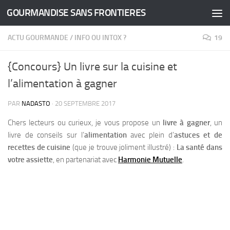
GOURMANDISE SANS FRONTIERES
Skip to content
ACTU GOURMANDE
/
INFO OU INTOX ?
19
{Concours} Un livre sur la cuisine et
l’alimentation à gagner
PAR
NADASTO
·
20 SEPTEMBRE 2017
Chers lecteurs ou curieux, je vous propose un
livre à gagner
, un
livre de conseils sur l’
alimentation
avec plein d’
astuces et de
recettes de cuisine
(que je trouve joliment illustré) :
La santé dans
votre assiette
, en partenariat avec
Harmonie Mutuelle
.