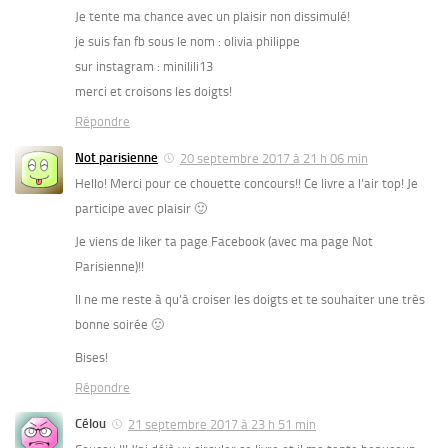
Je tente ma chance avec un plaisir non dissimulé!
je suis fan fb sous le nom : olivia philippe
sur instagram : minilili13
merci et croisons les doigts!
Répondre
Not parisienne
20 septembre 2017 à 21 h 06 min
Hello! Merci pour ce chouette concours!! Ce livre a l’air top! Je
participe avec plaisir 🙂
Je viens de liker ta page Facebook (avec ma page Not
Parisienne)!!
Il ne me reste à qu’à croiser les doigts et te souhaiter une très
bonne soirée 🙂
Bises!
Répondre
Célou
21 septembre 2017 à 23 h 51 min