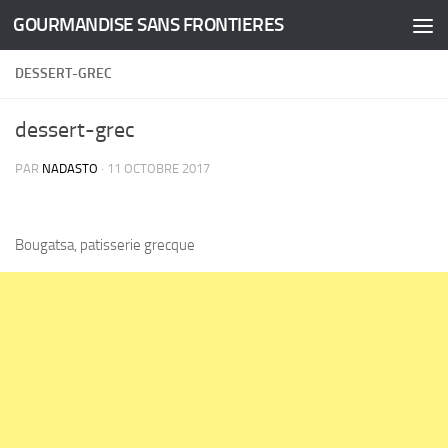
GOURMANDISE SANS FRONTIERES
Skip to content
DESSERT-GREC
dessert-grec
PAR
NADASTO
·
11 OCTOBRE 2017
Bougatsa, patisserie grecque