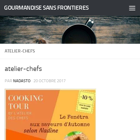
GOURMANDISE SANS FRONTIERES
Skip to content
ATELIER-CHEFS
atelier-chefs
PAR
NADASTO
·
20 OCTOBRE 2017