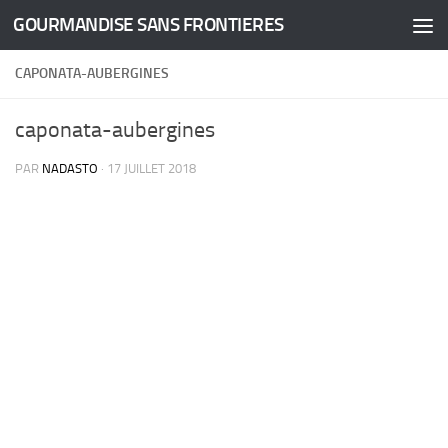
GOURMANDISE SANS FRONTIERES
Skip to content
CAPONATA-AUBERGINES
caponata-aubergines
PAR
NADASTO
·
17 JUILLET 2018