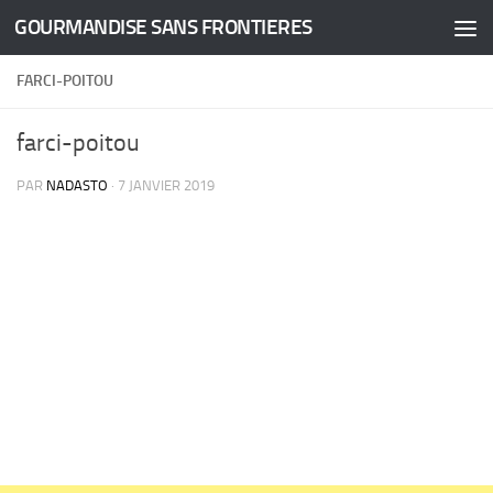
GOURMANDISE SANS FRONTIERES
Skip to content
FARCI-POITOU
farci-poitou
PAR
NADASTO
·
7 JANVIER 2019