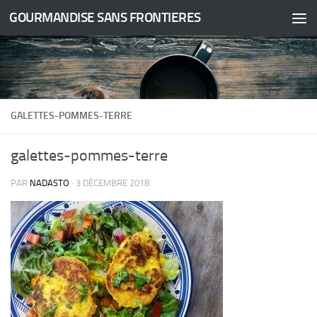
GOURMANDISE SANS FRONTIERES
Skip to content
GALETTES-POMMES-TERRE
galettes-pommes-terre
PAR
NADASTO
·
3 DÉCEMBRE 2018