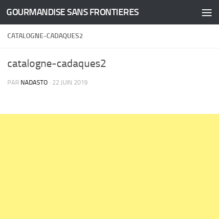
GOURMANDISE SANS FRONTIERES
Skip to content
CATALOGNE-CADAQUES2
catalogne-cadaques2
PAR
NADASTO
·
22 JUIN 2019