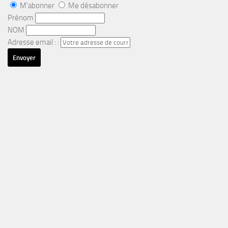
M'abonner
Me désabonner
Prénom
NOM
Adresse email : :