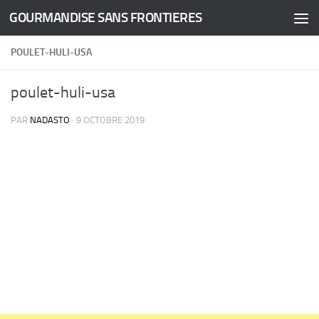
GOURMANDISE SANS FRONTIERES
Skip to content
POULET-HULI-USA
poulet-huli-usa
PAR
NADASTO
·
9 OCTOBRE 2019