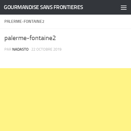
GOURMANDISE SANS FRONTIERES
Skip to content
PALERME-FONTAINE2
palerme-fontaine2
PAR
NADASTO
·
22 OCTOBRE 2019