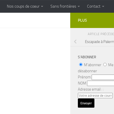
Nos coups de coeur
Sans frontières
Contact
FRONTIERES
Cuisine populaire des terroirs
PLUS
ARTICLE PRÉCÉD
Escapade à Paler
S’ABONNER
M'abonner
Me
désabonner
Prénom
NOM
Adresse email : :