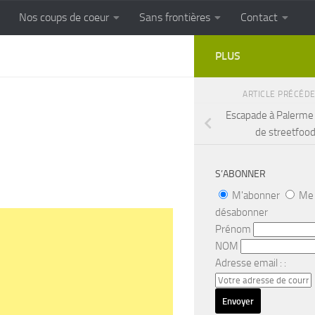
Nos coups de coeur
Sans frontières
Contact
FRONTIERES
Cuisine populaire des terroirs
PLUS
ARTICLE PRÉCÉD
Escapade à Palerme #
de streetfoo
S’ABONNER
M'abonner
Me
désabonner
Prénom
NOM
Adresse email : :