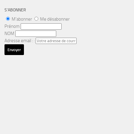
S’ABONNER
M'abonner
Me désabonner
Prénom
NOM
Adresse email : :