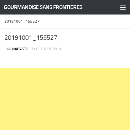
GOURMANDISE SANS FRONTIERES
Skip to content
20191001_155527
20191001_155527
PAR
NADASTO
·
31 OCTOBRE 2019