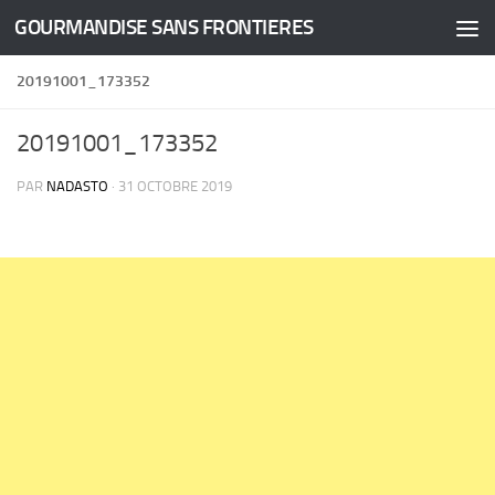
GOURMANDISE SANS FRONTIERES
Skip to content
20191001_173352
20191001_173352
PAR
NADASTO
·
31 OCTOBRE 2019