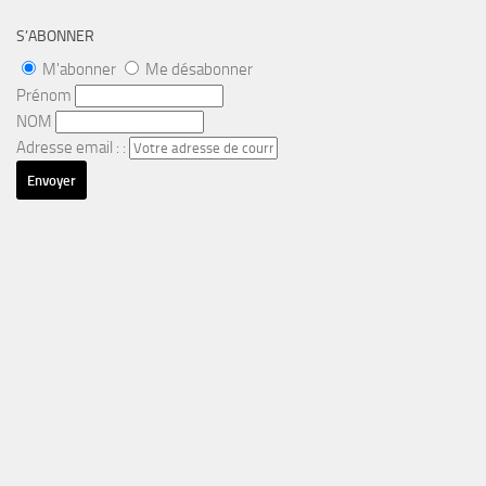
S’ABONNER
M'abonner
Me désabonner
Prénom
NOM
Adresse email : :