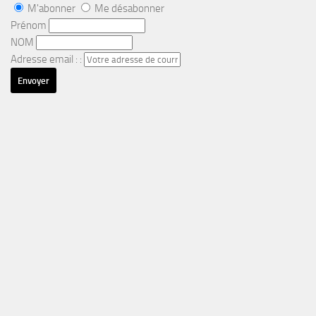
M'abonner
Me désabonner
Prénom
NOM
Adresse email : :