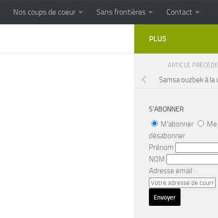
Nos coups de coeur
Sans frontières
Contact
FRONTIERES
Cuisine populaire des terroirs
PLUS
ARTICLE PRÉCÉD
Samsa ouzbek à la 
S’ABONNER
M'abonner
Me
désabonner
Prénom
NOM
Adresse email : :