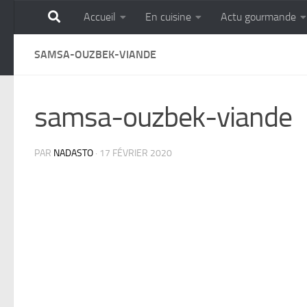
Accueil
En cuisine
Actu gourmande
Skip to content
GOURMANDISE SANS 
SAMSA-OUZBEK-VIANDE
samsa-ouzbek-viande
PAR
NADASTO
·
17 FÉVRIER 2020