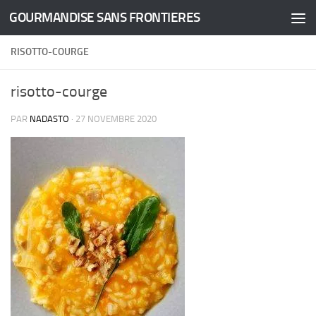
GOURMANDISE SANS FRONTIERES
Skip to content
RISOTTO-COURGE
risotto-courge
PAR
NADASTO
·
27 NOVEMBRE 2020