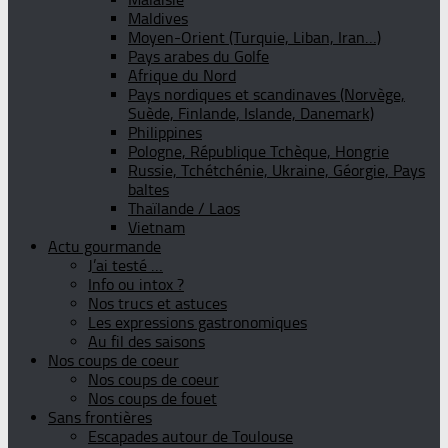
Maldives
Moyen-Orient (Turquie, Liban, Iran…)
Pays arabes du Golfe
Afrique du Nord
Pays nordiques et scandinaves (Norvège,
Suède, Finlande, Islande, Danemark)
Philippines
Pologne, République Tchèque, Hongrie
Russie, Tchétchénie, Ukraine, Géorgie, Pays
baltes
Thaïlande / Laos
Vietnam
Actu gourmande
J’ai testé …
Info ou intox ?
Nos trucs et astuces
Les expressions gastronomiques
Au fil des saisons
Nos coups de coeur
Nos coups de coeur
Nos coups de fouet
Sans frontières
Escapades autour de Toulouse