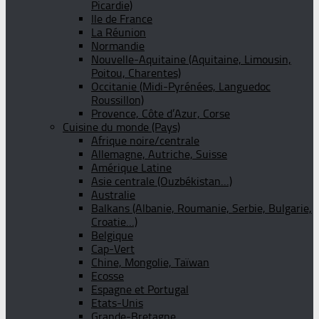
Picardie)
Ile de France
La Réunion
Normandie
Nouvelle-Aquitaine (Aquitaine, Limousin,
Poitou, Charentes)
Occitanie (Midi-Pyrénées, Languedoc
Roussillon)
Provence, Côte d’Azur, Corse
Cuisine du monde (Pays)
Afrique noire/centrale
Allemagne, Autriche, Suisse
Amérique Latine
Asie centrale (Ouzbékistan…)
Australie
Balkans (Albanie, Roumanie, Serbie, Bulgarie,
Croatie…)
Belgique
Cap-Vert
Chine, Mongolie, Taïwan
Ecosse
Espagne et Portugal
Etats-Unis
Grande-Bretagne