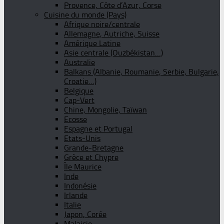
Provence, Côte d’Azur, Corse
Cuisine du monde (Pays)
Afrique noire/centrale
Allemagne, Autriche, Suisse
Amérique Latine
Asie centrale (Ouzbékistan…)
Australie
Balkans (Albanie, Roumanie, Serbie, Bulgarie,
Croatie…)
Belgique
Cap-Vert
Chine, Mongolie, Taïwan
Ecosse
Espagne et Portugal
Etats-Unis
Grande-Bretagne
Grèce et Chypre
Île Maurice
Inde
Indonésie
Irlande
Italie
Japon, Corée
Malaisie