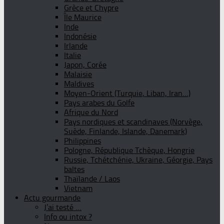
Grèce et Chypre
Île Maurice
Inde
Indonésie
Irlande
Italie
Japon, Corée
Malaisie
Maldives
Moyen-Orient (Turquie, Liban, Iran…)
Pays arabes du Golfe
Afrique du Nord
Pays nordiques et scandinaves (Norvège,
Suède, Finlande, Islande, Danemark)
Philippines
Pologne, République Tchèque, Hongrie
Russie, Tchétchénie, Ukraine, Géorgie, Pays
baltes
Thaïlande / Laos
Vietnam
Actu gourmande
J’ai testé …
Info ou intox ?