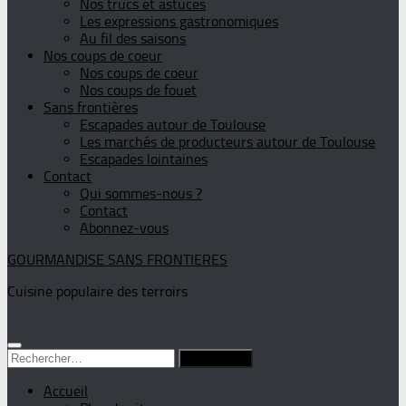
Nos trucs et astuces
Les expressions gastronomiques
Au fil des saisons
Nos coups de coeur
Nos coups de coeur
Nos coups de fouet
Sans frontières
Escapades autour de Toulouse
Les marchés de producteurs autour de Toulouse
Escapades lointaines
Contact
Qui sommes-nous ?
Contact
Abonnez-vous
GOURMANDISE SANS FRONTIERES
Cuisine populaire des terroirs
Rechercher :
Accueil