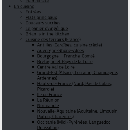
Plan du site
En cuisine
Entrées
Plats principaux
Douceurs sucrées
Le panier d’Angélique
Brian is in the kitchen
Cuisine des terroirs (France)
Antilles (Caraïbes, cuisine créole)
Auvergne-Rhône-Alpes
Bourgogne – Franche-Comté
Bretagne et Pays de la Loire
Centre Val de Loire
Grand-Est (Alsace, Lorraine, Champagne,
Ardennes)
Hauts-de-France (Nord, Pas de Calais,
Picardie)
Ile de France
La Réunion
Normandie
Nouvelle-Aquitaine (Aquitaine, Limousin,
Poitou, Charentes)
Occitanie (Midi-Pyrénées, Languedoc
Roussillon)