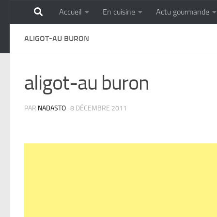
Accueil
En cuisine
Actu gourmande
Skip to content
GOURMANDISE SANS 
ALIGOT-AU BURON
aligot-au buron
PAR
NADASTO
·
8 DÉCEMBRE 2011