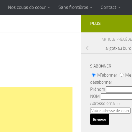
Nos coups de coeur
Sans frontières
Contact
FRONTIERES
Cuisine populaire des terroirs
PLUS
ARTICLE PRÉCÉD
aligot-au buro
S’ABONNER
M'abonner
Me
désabonner
Prénom
NOM
Adresse email : :