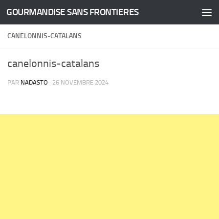
GOURMANDISE SANS FRONTIERES
Skip to content
CANELONNIS-CATALANS
canelonnis-catalans
PAR
NADASTO
·
26 NOVEMBRE 2024