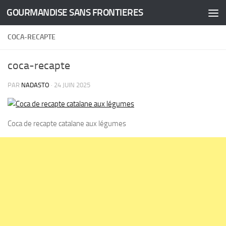
GOURMANDISE SANS FRONTIERES
Skip to content
COCA-RECAPTE
coca-recapte
PAR
NADASTO
·
24 JUIN 2025
Coca de recapte catalane aux légumes