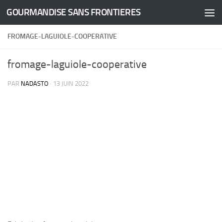
GOURMANDISE SANS FRONTIERES
Skip to content
FROMAGE-LAGUIOLE-COOPERATIVE
fromage-laguiole-cooperative
PAR
NADASTO
·
13 JUIN 2022