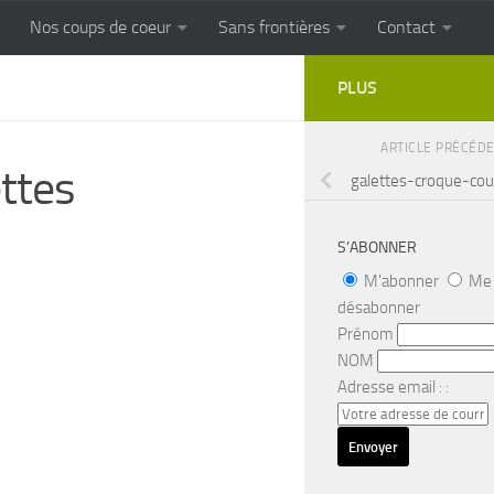
Nos coups de coeur
Sans frontières
Contact
FRONTIERES
Cuisine populaire des terroirs
PLUS
ARTICLE PRÉCÉD
ttes
galettes-croque-cou
S’ABONNER
M'abonner
Me
désabonner
Prénom
NOM
Adresse email : :