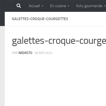
Accueil
En cuisine
Actu gourmande
Skip to content
GOURMANDISE SANS 
GALETTES-CROQUE-COURGETTES
galettes-croque-courge
PAR
NADASTO
·
28 MAI 2024