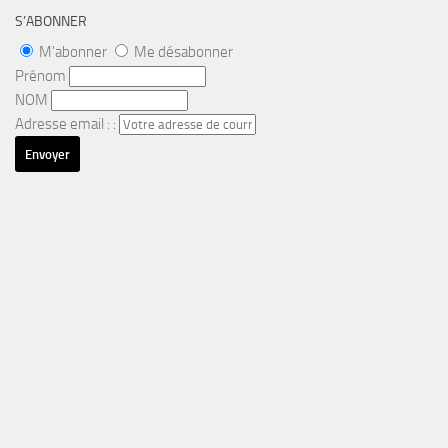
S’ABONNER
M'abonner
Me désabonner
Prénom
NOM
Adresse email : :