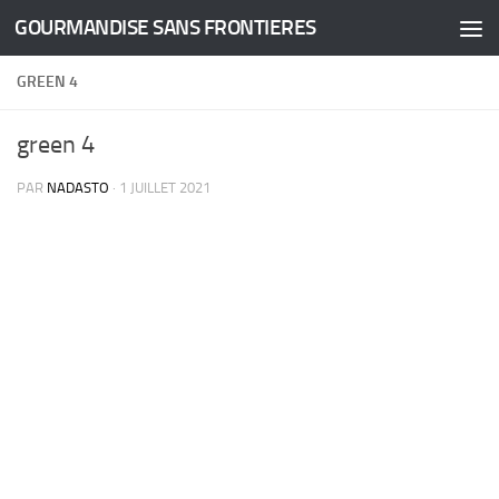
GOURMANDISE SANS FRONTIERES
Skip to content
GREEN 4
green 4
PAR
NADASTO
·
1 JUILLET 2021