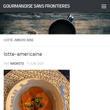
GOURMANDISE SANS FRONTIERES
Skip to content
LOTTE-AMERICAINE
lotte-americaine
PAR
NADASTO
·
11 JUIN 2025