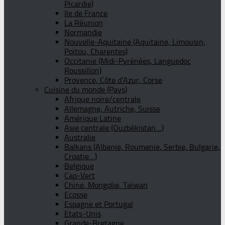
Picardie)
Ile de France
La Réunion
Normandie
Nouvelle-Aquitaine (Aquitaine, Limousin,
Poitou, Charentes)
Occitanie (Midi-Pyrénées, Languedoc
Roussillon)
Provence, Côte d’Azur, Corse
Cuisine du monde (Pays)
Afrique noire/centrale
Allemagne, Autriche, Suisse
Amérique Latine
Asie centrale (Ouzbékistan…)
Australie
Balkans (Albanie, Roumanie, Serbie, Bulgarie,
Croatie…)
Belgique
Cap-Vert
Chine, Mongolie, Taïwan
Ecosse
Espagne et Portugal
Etats-Unis
Grande-Bretagne