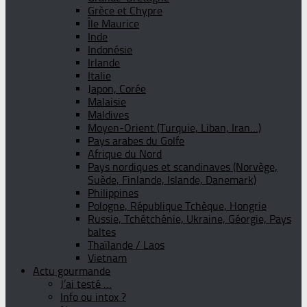
Grèce et Chypre
Île Maurice
Inde
Indonésie
Irlande
Italie
Japon, Corée
Malaisie
Maldives
Moyen-Orient (Turquie, Liban, Iran…)
Pays arabes du Golfe
Afrique du Nord
Pays nordiques et scandinaves (Norvège,
Suède, Finlande, Islande, Danemark)
Philippines
Pologne, République Tchèque, Hongrie
Russie, Tchétchénie, Ukraine, Géorgie, Pays
baltes
Thaïlande / Laos
Vietnam
Actu gourmande
J’ai testé …
Info ou intox ?