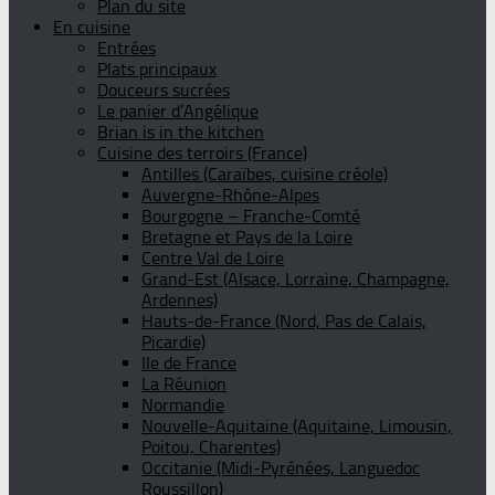
Plan du site
En cuisine
Entrées
Plats principaux
Douceurs sucrées
Le panier d’Angélique
Brian is in the kitchen
Cuisine des terroirs (France)
Antilles (Caraïbes, cuisine créole)
Auvergne-Rhône-Alpes
Bourgogne – Franche-Comté
Bretagne et Pays de la Loire
Centre Val de Loire
Grand-Est (Alsace, Lorraine, Champagne,
Ardennes)
Hauts-de-France (Nord, Pas de Calais,
Picardie)
Ile de France
La Réunion
Normandie
Nouvelle-Aquitaine (Aquitaine, Limousin,
Poitou, Charentes)
Occitanie (Midi-Pyrénées, Languedoc
Roussillon)