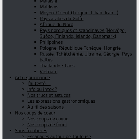
Malaisie
Maldives
Moyen-Orient (Turquie, Liban, Iran…)
Pays arabes du Golfe
Afrique du Nord
Pays nordiques et scandinaves (Norvège,
Suède, Finlande, Islande, Danemark)
Philippines
Pologne, République Tchèque, Hongrie
Russie, Tchétchénie, Ukraine, Géorgie, Pays
baltes
Thaïlande / Laos
Vietnam
Actu gourmande
J’ai testé …
Info ou intox ?
Nos trucs et astuces
Les expressions gastronomiques
Au fil des saisons
Nos coups de coeur
Nos coups de coeur
Nos coups de fouet
Sans frontières
Escapades autour de Toulouse