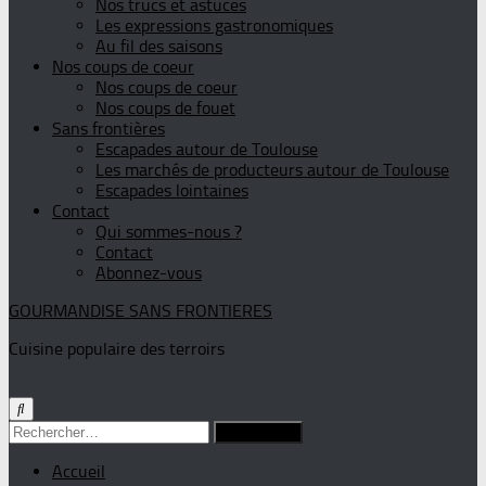
Nos trucs et astuces
Les expressions gastronomiques
Au fil des saisons
Nos coups de coeur
Nos coups de coeur
Nos coups de fouet
Sans frontières
Escapades autour de Toulouse
Les marchés de producteurs autour de Toulouse
Escapades lointaines
Contact
Qui sommes-nous ?
Contact
Abonnez-vous
GOURMANDISE SANS FRONTIERES
Cuisine populaire des terroirs
Rechercher :
Accueil