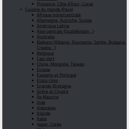
Provence, Côte d’Azur, Corse
Cuisine du monde (Pays)
Afrique noire/centrale
Allemagne, Autriche, Suisse
Amérique Latine
Asie centrale (Ouzbékistan…)
Australie
Balkans (Albanie, Roumanie, Serbie, Bulgarie,
Croatie…)
Belgique
Cap-Vert
Chine, Mongolie, Taïwan
Ecosse
Espagne et Portugal
Etats-Unis
Grande-Bretagne
Grèce et Chypre
Île Maurice
Inde
Indonésie
Irlande
Italie
Japon, Corée