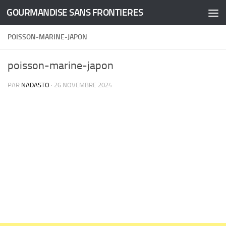
GOURMANDISE SANS FRONTIERES
Skip to content
POISSON-MARINE-JAPON
poisson-marine-japon
PAR
NADASTO
·
26 NOVEMBRE 2024