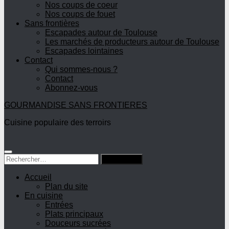
Nos coups de coeur
Nos coups de fouet
Sans frontières
Escapades autour de Toulouse
Les marchés de producteurs autour de Toulouse
Escapades lointaines
Contact
Qui sommes-nous ?
Contact
Abonnez-vous
GOURMANDISE SANS FRONTIERES
Cuisine populaire des terroirs
Rechercher :
Accueil
Plan du site
En cuisine
Entrées
Plats principaux
Douceurs sucrées