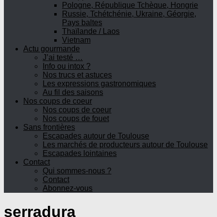
Pologne, République Tchèque, Hongrie
Russie, Tchétchénie, Ukraine, Géorgie,
Pays baltes
Thaïlande / Laos
Vietnam
Actu gourmande
J’ai testé …
Info ou intox ?
Nos trucs et astuces
Les expressions gastronomiques
Au fil des saisons
Nos coups de coeur
Nos coups de coeur
Nos coups de fouet
Sans frontières
Escapades autour de Toulouse
Les marchés de producteurs autour de Toulouse
Escapades lointaines
Contact
Qui sommes-nous ?
Contact
Abonnez-vous
serradura