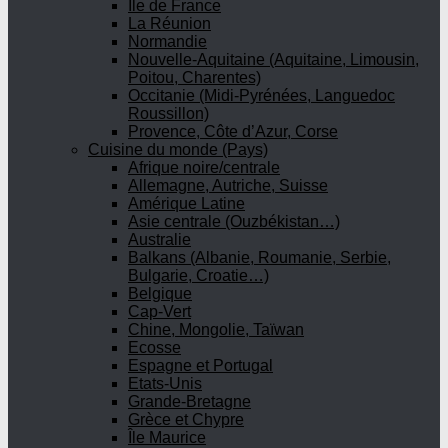
Ile de France
La Réunion
Normandie
Nouvelle-Aquitaine (Aquitaine, Limousin,
Poitou, Charentes)
Occitanie (Midi-Pyrénées, Languedoc
Roussillon)
Provence, Côte d’Azur, Corse
Cuisine du monde (Pays)
Afrique noire/centrale
Allemagne, Autriche, Suisse
Amérique Latine
Asie centrale (Ouzbékistan…)
Australie
Balkans (Albanie, Roumanie, Serbie,
Bulgarie, Croatie…)
Belgique
Cap-Vert
Chine, Mongolie, Taïwan
Ecosse
Espagne et Portugal
Etats-Unis
Grande-Bretagne
Grèce et Chypre
Île Maurice