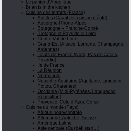
Le panier d’Angélique
Brian is in the kitchen
Cuisine des terroirs (France)
Antilles (Caraïbes, cuisine créole)
Auvergne-Rhône-Alpes
Bourgogne – Franche-Comté
Bretagne et Pays de la Loire
Centre Val de Loire
Grand-Est (Alsace, Lorraine, Champagne,
Ardennes)
Hauts-de-France (Nord, Pas de Calais,
Picardie)
Ile de France
La Réunion
Normandie
Nouvelle-Aquitaine (Aquitaine, Limousin,
Poitou, Charentes)
Occitanie (Midi-Pyrénées, Languedoc
Roussillon)
Provence, Côte d’Azur, Corse
Cuisine du monde (Pays)
Afrique noire/centrale
Allemagne, Autriche, Suisse
Amérique Latine
Asie centrale (Ouzbékistan…)