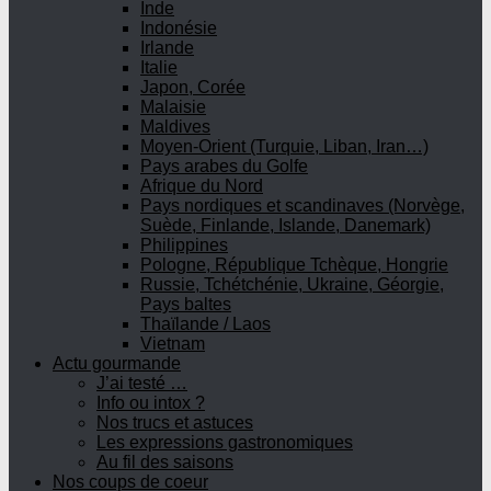
Inde
Indonésie
Irlande
Italie
Japon, Corée
Malaisie
Maldives
Moyen-Orient (Turquie, Liban, Iran…)
Pays arabes du Golfe
Afrique du Nord
Pays nordiques et scandinaves (Norvège,
Suède, Finlande, Islande, Danemark)
Philippines
Pologne, République Tchèque, Hongrie
Russie, Tchétchénie, Ukraine, Géorgie,
Pays baltes
Thaïlande / Laos
Vietnam
Actu gourmande
J’ai testé …
Info ou intox ?
Nos trucs et astuces
Les expressions gastronomiques
Au fil des saisons
Nos coups de coeur