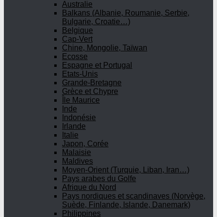
Australie
Balkans (Albanie, Roumanie, Serbie,
Bulgarie, Croatie…)
Belgique
Cap-Vert
Chine, Mongolie, Taïwan
Ecosse
Espagne et Portugal
Etats-Unis
Grande-Bretagne
Grèce et Chypre
Île Maurice
Inde
Indonésie
Irlande
Italie
Japon, Corée
Malaisie
Maldives
Moyen-Orient (Turquie, Liban, Iran…)
Pays arabes du Golfe
Afrique du Nord
Pays nordiques et scandinaves (Norvège,
Suède, Finlande, Islande, Danemark)
Philippines