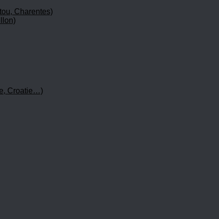
tou, Charentes)
llon)
e, Croatie…)