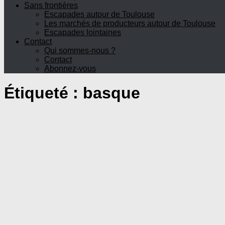
Sans frontières
Escapades autour de Toulouse
Les marchés de producteurs autour de Toulouse
Escapades lointaines
Contact
Qui sommes-nous ?
Contact
Abonnez-vous
Étiqueté :
basque