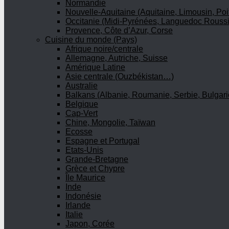
Normandie
Nouvelle-Aquitaine (Aquitaine, Limousin, Poi
Occitanie (Midi-Pyrénées, Languedoc Roussi
Provence, Côte d’Azur, Corse
Cuisine du monde (Pays)
Afrique noire/centrale
Allemagne, Autriche, Suisse
Amérique Latine
Asie centrale (Ouzbékistan…)
Australie
Balkans (Albanie, Roumanie, Serbie, Bulgari
Belgique
Cap-Vert
Chine, Mongolie, Taïwan
Ecosse
Espagne et Portugal
Etats-Unis
Grande-Bretagne
Grèce et Chypre
Île Maurice
Inde
Indonésie
Irlande
Italie
Japon, Corée