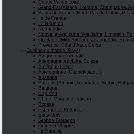
Centre Val de Loire
Grand-Est (Alsace, Lorraine, Champagne, A
Hauts-de-France (Nord, Pas de Calais, Picar
Ile de France
La Réunion
Normandie
Nouvelle-Aquitaine (Aquitaine, Limousin, Poi
Occitanie (Midi-Pyrénées, Languedoc Roussi
Provence, Côte d’Azur, Corse
Cuisine du monde (Pays)
Afrique noire/centrale
Allemagne, Autriche, Suisse
Amérique Latine
Asie centrale (Ouzbékistan…)
Australie
Balkans (Albanie, Roumanie, Serbie, Bulgari
Belgique
Cap-Vert
Chine, Mongolie, Taïwan
Ecosse
Espagne et Portugal
Etats-Unis
Grande-Bretagne
Grèce et Chypre
Île Maurice