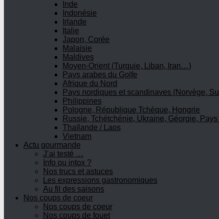
Inde
Indonésie
Irlande
Italie
Japon, Corée
Malaisie
Maldives
Moyen-Orient (Turquie, Liban, Iran…)
Pays arabes du Golfe
Afrique du Nord
Pays nordiques et scandinaves (Norvège, Su
Philippines
Pologne, République Tchèque, Hongrie
Russie, Tchétchénie, Ukraine, Géorgie, Pays
Thaïlande / Laos
Vietnam
Actu gourmande
J’ai testé …
Info ou intox ?
Nos trucs et astuces
Les expressions gastronomiques
Au fil des saisons
Nos coups de coeur
Nos coups de coeur
Nos coups de fouet