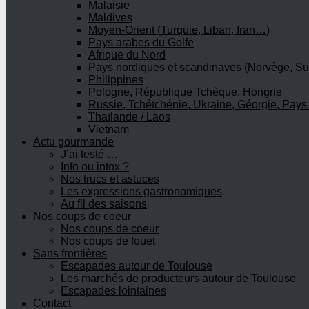
Malaisie
Maldives
Moyen-Orient (Turquie, Liban, Iran…)
Pays arabes du Golfe
Afrique du Nord
Pays nordiques et scandinaves (Norvège, Su
Philippines
Pologne, République Tchèque, Hongrie
Russie, Tchétchénie, Ukraine, Géorgie, Pays
Thaïlande / Laos
Vietnam
Actu gourmande
J’ai testé …
Info ou intox ?
Nos trucs et astuces
Les expressions gastronomiques
Au fil des saisons
Nos coups de coeur
Nos coups de coeur
Nos coups de fouet
Sans frontières
Escapades autour de Toulouse
Les marchés de producteurs autour de Toulouse
Escapades lointaines
Contact