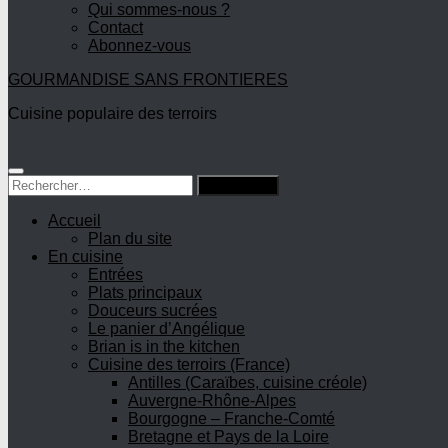
Qui sommes-nous ?
Contact
Abonnez-vous
GOURMANDISE SANS FRONTIERES
Cuisine populaire des terroirs
Rechercher :
Accueil
Plan du site
En cuisine
Entrées
Plats principaux
Douceurs sucrées
Le panier d’Angélique
Brian is in the kitchen
Cuisine des terroirs (France)
Antilles (Caraïbes, cuisine créole)
Auvergne-Rhône-Alpes
Bourgogne – Franche-Comté
Bretagne et Pays de la Loire