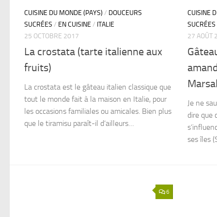
CUISINE DU MONDE (PAYS)
/
DOUCEURS
CUISINE 
SUCRÉES
/
EN CUISINE
/
ITALIE
SUCRÉES
25 OCTOBRE 2017
27 AOÛT 
La crostata (tarte italienne aux
Gâteau
fruits)
amande
Marsa
La crostata est le gâteau italien classique que
tout le monde fait à la maison en Italie, pour
Je ne sau
les occasions familiales ou amicales. Bien plus
dire que 
que le tiramisu paraît-il d’ailleurs…
s’influen
ses îles (
6