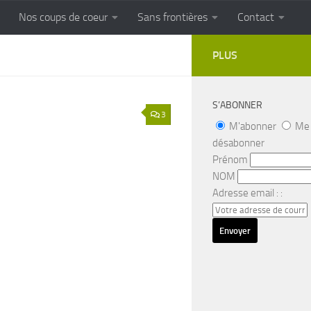
Nos coups de coeur
Sans frontières
Contact
FRONTIERES
Cuisine populaire des terroirs
PLUS
S’ABONNER
3
M'abonner
Me
désabonner
Prénom
NOM
Adresse email : :