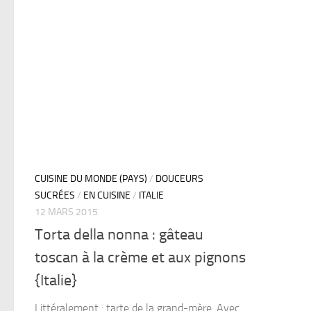
CUISINE DU MONDE (PAYS)
/
DOUCEURS
SUCRÉES
/
EN CUISINE
/
ITALIE
12 MARS 2015
Torta della nonna : gâteau
toscan à la crème et aux pignons
{Italie}
Littéralement : tarte de la grand-mère. Avec