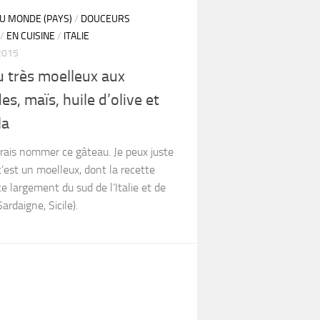
DU MONDE (PAYS)
/
DOUCEURS
/
EN CUISINE
/
ITALIE
2015
 très moelleux aux
s, maïs, huile d’olive et
la
rais nommer ce gâteau. Je peux juste
c’est un moelleux, dont la recette
ce largement du sud de l’Italie et de
Sardaigne, Sicile).