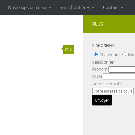
Nos coups de coeur
Sans frontières
Contact
FRONTIERES
Cuisine populaire des terroirs
PLUS
S’ABONNER
2
M'abonner
Me
désabonner
Prénom
NOM
Adresse email : :