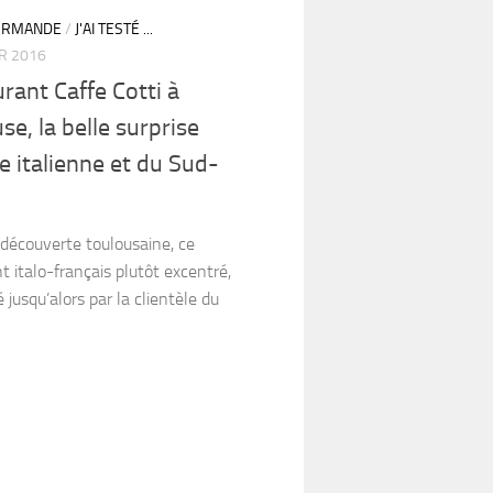
URMANDE
/
J'AI TESTÉ ...
ER 2016
rant Caffe Cotti à
se, la belle surprise
ne italienne et du Sud-
)
 découverte toulousaine, ce
t italo-français plutôt excentré,
 jusqu’alors par la clientèle du