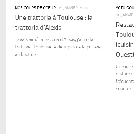
NOS COUPS DE COEUR
19 JANVIER 2017
ACTU GO
18 JANVI
Une trattoria à Toulouse : la
Restau
trattoria d’Alexis
Toulou
J’avais aimé la pizzeria d’Alexis, j’aime la
(cuisi
trattoria. Toulouse. A deux pas de la pizzeria,
Ouest
au bout de
Une jolie
restauran
fréquenté
quartier.