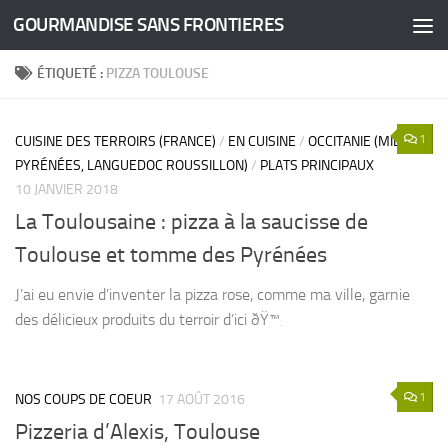
GOURMANDISE SANS FRONTIERES
Skip to content
ÉTIQUETÉ :
PIZZA TOULOUSE
1
CUISINE DES TERROIRS (FRANCE)
/
EN CUISINE
/
OCCITANIE (MIDI-
PYRÉNÉES, LANGUEDOC ROUSSILLON)
/
PLATS PRINCIPAUX
10 JANVIER 2018
La Toulousaine : pizza à la saucisse de
Toulouse et tomme des Pyrénées
J’ai eu envie d’inventer la pizza rose, comme ma ville, garnie
des délicieux produits du terroir d’ici ðŸ™‚
1
NOS COUPS DE COEUR
17 AOÛT 2016
Pizzeria d’Alexis, Toulouse