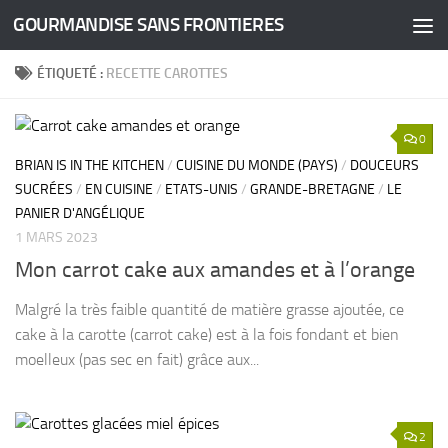
GOURMANDISE SANS FRONTIERES
Skip to content
ÉTIQUETÉ :
RECETTE CAROTTES
0
BRIAN IS IN THE KITCHEN
/
CUISINE DU MONDE (PAYS)
/
DOUCEURS
SUCRÉES
/
EN CUISINE
/
ETATS-UNIS
/
GRANDE-BRETAGNE
/
LE
PANIER D'ANGÉLIQUE
1 MARS 2023
Mon carrot cake aux amandes et à l’orange
Malgré la très faible quantité de matière grasse ajoutée, ce
cake à la carotte (carrot cake) est à la fois fondant et bien
moelleux (pas sec en fait) grâce aux...
2