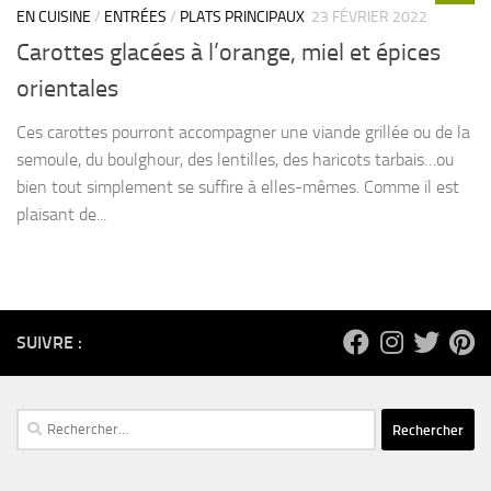
EN CUISINE
/
ENTRÉES
/
PLATS PRINCIPAUX
23 FÉVRIER 2022
Carottes glacées à l’orange, miel et épices
orientales
Ces carottes pourront accompagner une viande grillée ou de la
semoule, du boulghour, des lentilles, des haricots tarbais…ou
bien tout simplement se suffire à elles-mêmes. Comme il est
plaisant de...
SUIVRE :
Rechercher :