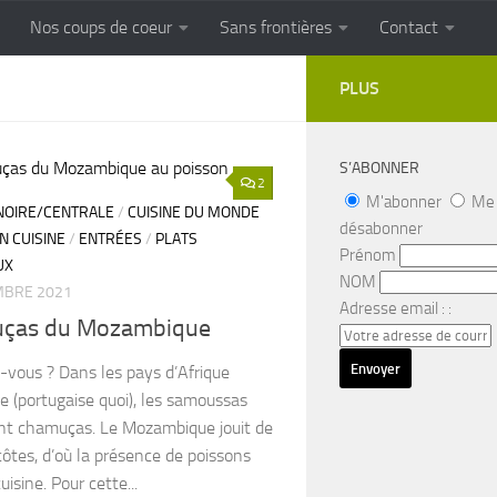
Nos coups de coeur
Sans frontières
Contact
FRONTIERES
Cuisine populaire des terroirs
PLUS
S’ABONNER
2
M'abonner
Me
NOIRE/CENTRALE
/
CUISINE DU MONDE
désabonner
N CUISINE
/
ENTRÉES
/
PLATS
Prénom
UX
NOM
MBRE 2021
Adresse email : :
ças du Mozambique
-vous ? Dans les pays d’Afrique
 (portugaise quoi), les samoussas
ent chamuças. Le Mozambique jouit de
ôtes, d’où la présence de poissons
uisine. Pour cette...