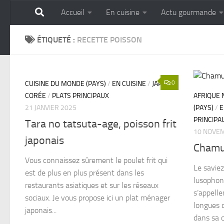
Accueil
En cuisine
Actu gourmande
Skip to content
GOURMANDISE SANS 
ÉTIQUETÉ :
RECETTE POISSON
0
CUISINE DU MONDE (PAYS)
/
EN CUISINE
/
JAPON,
CORÉE
/
PLATS PRINCIPAUX
AFRIQUE 
21 JANVIER 2025
(PAYS)
/
E
PRINCIPA
Tara no tatsuta-age, poisson frit
10 NOVE
japonais
Chamu
Vous connaissez sûrement le poulet frit qui
Le saviez
est de plus en plus présent dans les
lusophone
restaurants asiatiques et sur les réseaux
s’appell
sociaux. Je vous propose ici un plat ménager
longues c
japonais...
dans sa c