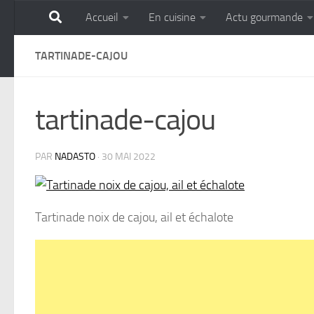
Accueil
En cuisine
Actu gourmande
Skip to content
GOURMANDISE SANS 
TARTINADE-CAJOU
tartinade-cajou
PAR
NADASTO
·
30 MAI 2022
Tartinade noix de cajou, ail et échalote