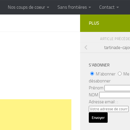
Nos coups de coeur
Sans frontières
Contact
FRONTIERES
Cuisine populaire des terroirs
PLUS
ARTICLE PRÉCÉD
tartinade-cajo
S’ABONNER
M'abonner
Me
désabonner
Prénom
NOM
Adresse email : :