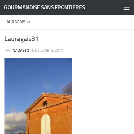
GOURMANDISE SANS FRONTIERES
Skip to content
LAURAGAIS31
Lauragais31
PAR
NADASTO
·
6 DÉCEMBRE 2011