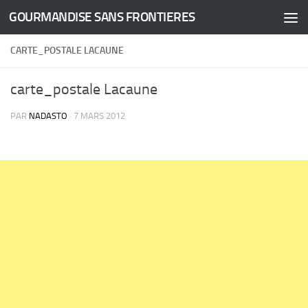
GOURMANDISE SANS FRONTIERES
Skip to content
CARTE_POSTALE LACAUNE
carte_postale Lacaune
PAR
NADASTO
·
7 MARS 2012