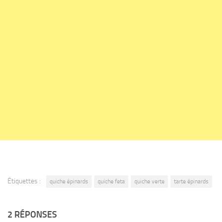
Étiquettes :
quiche épinards
quiche feta
quiche verte
tarte épinards
2 RÉPONSES