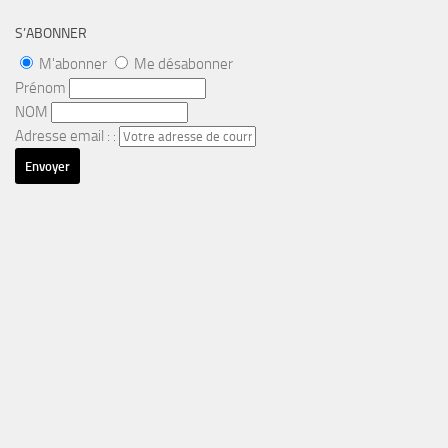
S’ABONNER
M'abonner
Me désabonner
Prénom
NOM
Adresse email : :