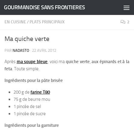
GOURMANDISE SANS FRONTIERES
Skip to content
EN CUISINE
/
PLATS PRINCIPAUX
2
Ma quiche verte
PAR
NADASTO
·
22 AVRIL 2012
Après
ma soupe bleue
, voici ma
quiche verte
,
aux épinards et à la
feta
. Toute simple.
Ingrédients pour la pâte brisée
200 g de
farine T80
75 g de beurre mou
1 pincée de sel
1 pincée de sucre
Ingrédients pour la garniture