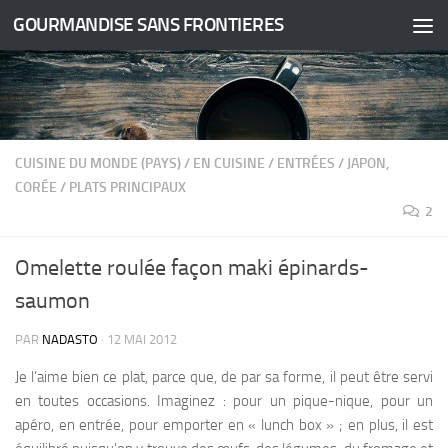
GOURMANDISE SANS FRONTIERES
Skip to content
CUISINE DU MONDE (PAYS)
/
EN CUISINE
/
ENTRÉES
/
JAPON,
CORÉE
/
PLATS PRINCIPAUX
2
Omelette roulée façon maki épinards-
saumon
PAR
NADASTO
·
12 MAI 2012
Je l’aime bien ce plat, parce que, de par sa forme, il peut être servi
en toutes occasions. Imaginez : pour un pique-nique, pour un
apéro, en entrée, pour emporter en « lunch box » ; en plus, il est