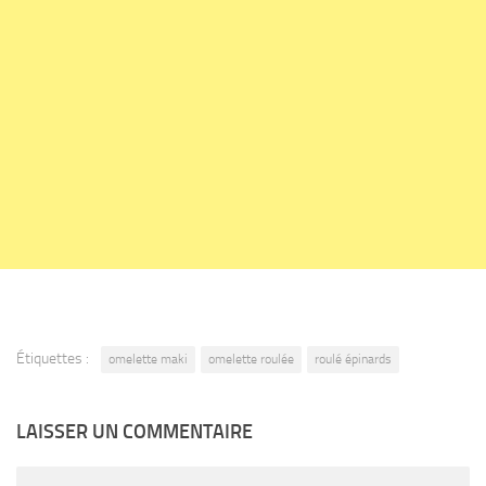
Étiquettes :
omelette maki
omelette roulée
roulé épinards
LAISSER UN COMMENTAIRE