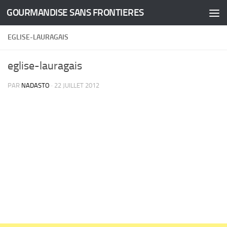
GOURMANDISE SANS FRONTIERES
Skip to content
EGLISE-LAURAGAIS
eglise-lauragais
PAR
NADASTO
·
22 JUILLET 2012