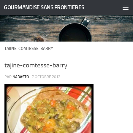
GOURMANDISE SANS FRONTIERES
Skip to content
TAJINE-COMTESSE-BARRY
tajine-comtesse-barry
PAR
NADASTO
·
7 OCTOBRE 2012