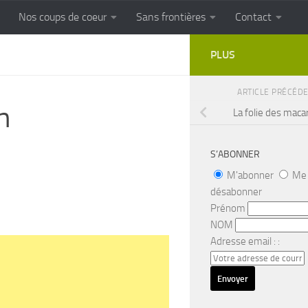
Nos coups de coeur
Sans frontières
Contact
FRONTIERES
Cuisine populaire des terroirs
PLUS
ARTICLE PRÉCÉD
n
La folie des maca
S’ABONNER
M'abonner
Me
désabonner
Prénom
NOM
Adresse email : :