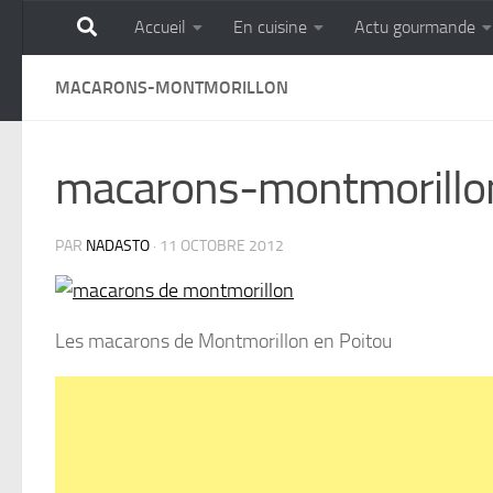
Accueil
En cuisine
Actu gourmande
Skip to content
GOURMANDISE SANS 
MACARONS-MONTMORILLON
macarons-montmorillo
PAR
NADASTO
·
11 OCTOBRE 2012
Les macarons de Montmorillon en Poitou