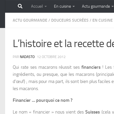
Accueil
En cuisine
Actu gourmande
Skip to content
GOURMANDISE SANS 
ACTU GOURMANDE
/
DOUCEURS SUCRÉES
/
EN CUISINE
L’histoire et la recette 
PAR
NADASTO
·
12 OCTOBRE 2012
Qui rate ses macarons réussit ses
financiers
! Les 
ingrédients, ou presque, que les macarons (princip
d’œuf) ;
mais pour ma part, ils sont bien plus faciles 
les macarons.
Financier … pourquoi ce nom ?
Le nom « financier » nous vient des
Suisses
(cela v