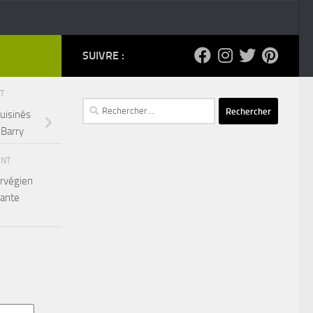
SUIVRE :
NT
Rechercher :
cuisinés
 Barry
ENT
orvégien
Tante