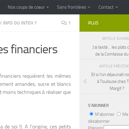
Nos coups de coeur
Sans frontières
Contact
FRONTIERES
Cuisine populaire des terroirs
/
INFO OU INTOX ?
1
PLUS
ARTICLE SUIVA
des financiers
J’ai testé… les plats 
de la Comtesse du
ARTICLE PRÉCÉD
Et si l’on déjeunait n
financiers requièrent les mêmes
à Toulouse chez 
alement amandes, sucre et blancs
Margit ?
et moins techniques à réaliser que
S’ABONNER
M'abonner
Me
désabonner
a de soi !). A l’origine, ces petits
Prénom