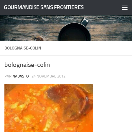
GOURMANDISE SANS FRONTIERES
Skip to content
BOLOGNAISE-COLIN
bolognaise-colin
PAR
NADASTO
·
24 NOVEMBRE 2012