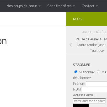
Nos coups de coeur
Sans frontières
Contact
FRONTIERES
Cuisine populaire des terroirs
PLUS
ARTICLE PRÉCÉD
on
Pause déjeuner au M
l’autre cantine japon
Toulouse
S’ABONNER
M'abonner
Me
désabonner
Prénom
NOM
Adresse email : :