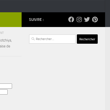
SUIVRE :
ENT
Rechercher :
otchiya,
aise de