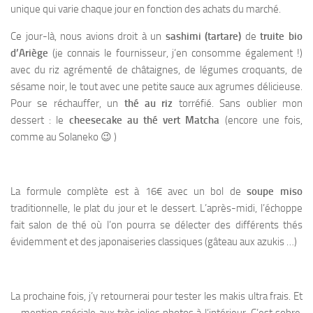
unique qui varie chaque jour en fonction des achats du marché.
Ce jour-là, nous avions droit à un
sashimi (tartare)
de
truite bio
d’Ariège
(je connais le fournisseur, j’en consomme également !)
avec du riz agrémenté de châtaignes, de légumes croquants, de
sésame noir, le tout avec une petite sauce aux agrumes délicieuse.
Pour se réchauffer, un
thé au riz
torréfié. Sans oublier mon
dessert : le
cheesecake au thé vert Matcha
(encore une fois,
comme au Solaneko 😉 )
La formule complète est à 16€ avec un bol de
soupe miso
traditionnelle, le plat du jour et le dessert. L’après-midi, l’échoppe
fait salon de thé où l’on pourra se délecter des différents thés
évidemment et des japonaiseries classiques (gâteau aux azukis …)
La prochaine fois, j’y retournerai pour tester les makis ultra frais. Et