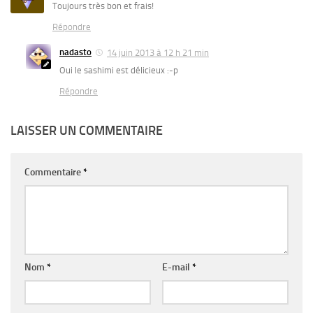
Toujours très bon et frais!
Répondre
nadasto
14 juin 2013 à 12 h 21 min
Oui le sashimi est délicieux :-p
Répondre
LAISSER UN COMMENTAIRE
Commentaire
*
Nom
*
E-mail
*