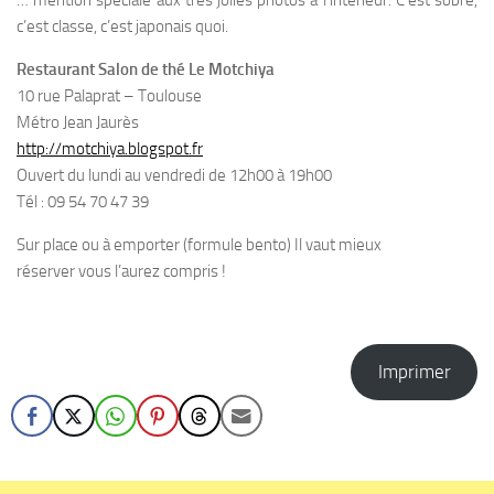
… mention spéciale aux très jolies photos à l’intérieur. C’est sobre,
c’est classe, c’est japonais quoi.
Restaurant Salon de thé Le Motchiya
10 rue Palaprat – Toulouse
Métro Jean Jaurès
http://motchiya.blogspot.fr
Ouvert du lundi au vendredi de 12h00 à 19h00
Tél : 09 54 70 47 39
Sur place ou à emporter (formule bento) Il vaut mieux
réserver vous l’aurez compris !
Imprimer