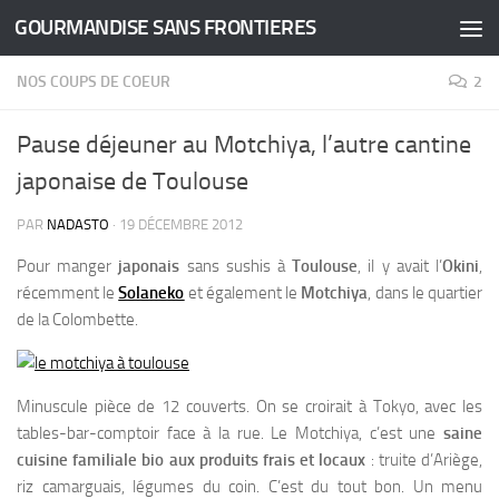
GOURMANDISE SANS FRONTIERES
Skip to content
NOS COUPS DE COEUR
2
Pause déjeuner au Motchiya, l’autre cantine
japonaise de Toulouse
PAR
NADASTO
·
19 DÉCEMBRE 2012
Pour manger
japonais
sans sushis à
Toulouse
, il y avait l’
Okini
,
récemment le
Solaneko
et également le
Motchiya
, dans le quartier
de la Colombette.
Minuscule pièce de 12 couverts. On se croirait à Tokyo, avec les
tables-bar-comptoir face à la rue. Le Motchiya, c’est une
saine
cuisine familiale bio aux produits frais et locaux
: truite d’Ariège,
riz camarguais, légumes du coin. C’est du tout bon. Un menu