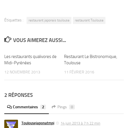
Étiquettes :
restaurant japonais toulouse
restaurant Toulouse
VOUS AIMEREZ AUSSI...
Les restaurants qualivores de
1
Restaurant Le Bistronomique,
4
Midi-Pyrénées
Toulouse
12 NOVEMBRE 2013
11 FÉVRIER 2016
2 RÉPONSES
Commentaires
2
Pings
0
Toulousejaponatmpj
14 juin 2013 à 7 h 22 min