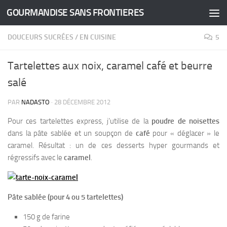
GOURMANDISE SANS FRONTIERES
Skip to content
DOUCEURS SUCRÉES
/
EN CUISINE
5
Tartelettes aux noix, caramel café et beurre
salé
PAR
NADASTO
·
28 DÉCEMBRE 2012
Pour ces tartelettes express, j’utilise de la
poudre de noisettes
dans la pâte sablée et un soupçon de
café
pour « déglacer » le
caramel. Résultat : un de ces desserts hyper gourmands et
régressifs avec le
caramel
.
Pâte sablée (pour 4 ou 5 tartelettes)
150 g de farine