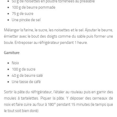
50 g de noisettes en poudre torréfiées au préalable
100 g de beurre pommade
75 g de sucre
Une pincée de sel
Mélanger la farine, le sucre, les noisettes et le sel. Ajouter le beurre,
émietter avec le bout des doigts comme du sable puis former une
boule. Entreposer au réfrigérateur pendant 1 heure.
Garniture
Noix
100 g de sucre
40 g de beurre salé
Une tasse de café
Sortir la pâte du réfrigérateur, l’étaler au rouleau puis en garnir des
moules à tartelettes. Piquer la pâte. Y déposer des cerneaux de
noix et faire cuire au four à 180° pendant 15 minutes (le temps que
le tout soit bien doré)